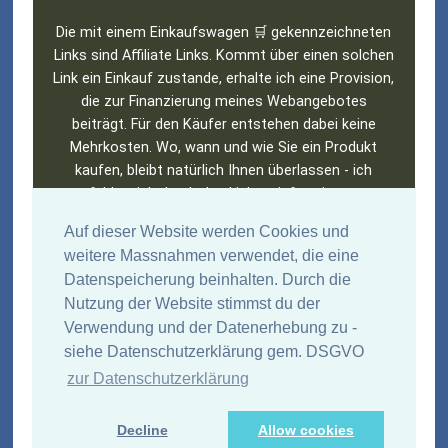
Die mit einem Einkaufswagen 🛒 gekennzeichneten
Links sind Affiliate Links. Kommt über einen solchen
Link ein Einkauf zustande, erhalte ich eine Provision,
die zur Finanzierung meines Webangebotes
beiträgt. Für den Käufer entstehen dabei keine
Mehrkosten. Wo, wann und wie Sie ein Produkt
kaufen, bleibt natürlich Ihnen überlassen - ich
empfehle, sich durch den Link zu informieren - um
anschließend im lokalen (Buch)handel einzukaufen.
Auf dieser Website werden Cookies und
Amazon und das Amazon-Logo sind Warenzeichen
weitere Massnahmen verwendet, die eine
von Amazon.com, Inc. oder eines seiner
Datenspeicherung beinhalten. Durch die
verbundenen Unternehmen. Entsprechende Links
Nutzung der Website stimmst du der
sind mit einem Einkaufswagen gekennzeichnet 🛒.
Verwendung und der Datenerhebung zu -
Wenn ihr auf einen Amazon-Link klickt, verwendet
siehe Datenschutzerklärung gem. DSGVO
Amazon Cookies, speichert IP und Zugriffsdaten.
Siehe
➜
Datenschutzerklärung
zur Datenschutzerklärung
Viel Erfolg beim Stöbern und ... "don't judge a book
Decline
Allow cookies
by its cover"! © Wolfgang Autenrieth 2001 - 2026