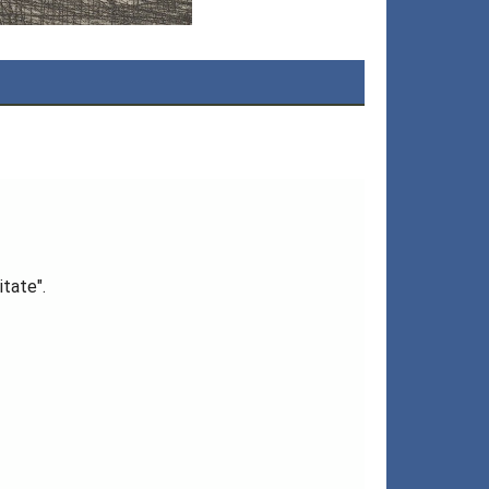
tate".