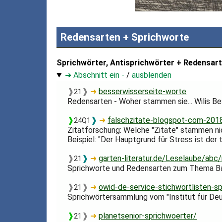
Redensarten + Sprichworte
Sprichwörter, Antisprichwörter + Redensart
➜ Abschnitt ein -
/
ausblenden
❱
❱
➜
besserwisserseite-worte
21
Redensarten - Woher stammen sie... Wilis Be
❱
❱
➜
falschzitate-blogspot-com-2018
24Q1
Zitatforschung: Welche "Zitate" stammen nic
Beispiel: "Der Hauptgrund für Stress ist der 
❱
❱
➜
garten-literatur.de/Leselaube/abc
21
Sprichworte und Redensarten zum Thema B
❱
❱
➜
owid-de-service-stichwortlisten-s
21
Sprichwörtersammlung vom "Institut für De
❱
❱
➜
planetsenior-sprichwoerter/
21