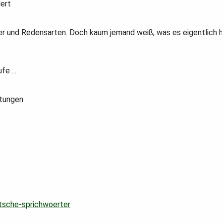
ert
ter und Redensarten. Doch kaum jemand weiß, was es eigentlich h
e ...
utungen
tsche-sprichwoerter