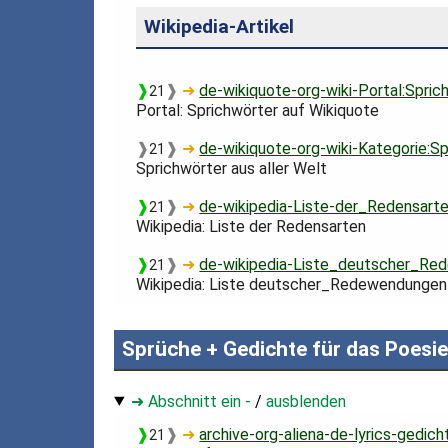
Wikipedia-Artikel
❱
❱
➜
de-wikiquote-org-wiki-Portal:Spric
21
Portal: Sprichwörter auf Wikiquote
❱
❱
➜
de-wikiquote-org-wiki-Kategorie:S
21
Sprichwörter aus aller Welt
❱
❱
➜
de-wikipedia-Liste-der_Redensart
21
Wikipedia: Liste der Redensarten
❱
❱
➜
de-wikipedia-Liste_deutscher_R
21
Wikipedia: Liste deutscher_Redewendungen
Sprüche + Gedichte für das Poesi
➜ Abschnitt ein -
/
ausblenden
❱
❱
➜
archive-org-aliena-de-lyrics-gedic
21