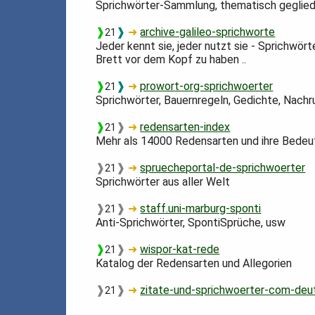
Sprichwörter-Sammlung, thematisch geglied
❱
❱
➜
archive-galileo-sprichworte
21
Jeder kennt sie, jeder nutzt sie - Sprichwör
Brett vor dem Kopf zu haben ..
❱
❱
➜
prowort-org-sprichwoerter
21
Sprichwörter, Bauernregeln, Gedichte, Nachruf
❱
❱
➜
redensarten-index
21
Mehr als 14000 Redensarten und ihre Bede
❱
❱
➜
spruecheportal-de-sprichwoerter
21
Sprichwörter aus aller Welt
❱
❱
➜
staff.uni-marburg-sponti
21
Anti-Sprichwörter, SpontiSprüche, usw
❱
❱
➜
wispor-kat-rede
21
Katalog der Redensarten und Allegorien
❱
❱
➜
zitate-und-sprichwoerter-com-deu
21