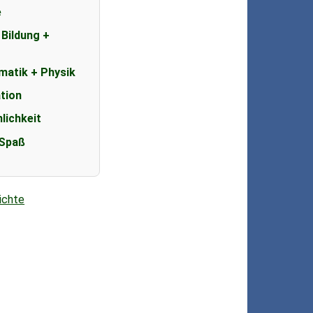
e
 Bildung +
matik + Physik
ation
lichkeit
 Spaß
ichte