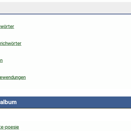
hwörter
prichwörter
en
edewendungen
ealbum
hte-poesie