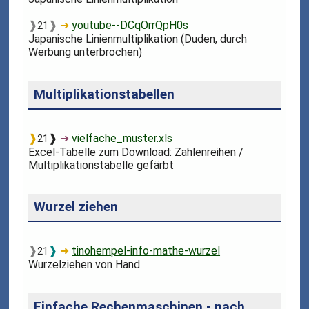
❱
❱
➜
youtube--DCqOrrQpH0s
21
Japanische Linienmultiplikation (Duden, durch
Werbung unterbrochen)
Multiplikationstabellen
❱
❱
➜
vielfache_muster.xls
21
Excel-Tabelle zum Download: Zahlenreihen /
Multiplikationstabelle gefärbt
Wurzel ziehen
❱
❱
➜
tinohempel-info-mathe-wurzel
21
Wurzelziehen von Hand
Einfache Rechenmaschinen - nach