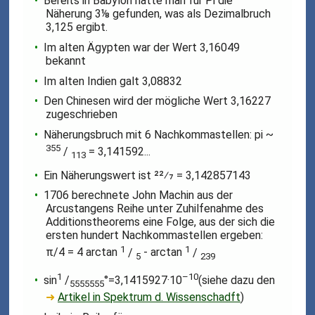
Bereits in Babylon hatte man für Pi die
Näherung 3⅛ gefunden, was als Dezimalbruch
3,125 ergibt.
Im alten Ägypten war der Wert 3,16049
bekannt
Im alten Indien galt 3,08832
Den Chinesen wird der mögliche Wert 3,16227
zugeschrieben
Näherungsbruch mit 6 Nachkommastellen: pi ~
355
/
= 3,141592...
113
Ein Näherungswert ist 22⁄7 = 3,142857143
1706 berechnete John Machin aus der
Arcustangens Reihe unter Zuhilfenahme des
Additionstheorems eine Folge, aus der sich die
ersten hundert Nachkommastellen ergeben:
1
1
π/4 = 4 arctan
/
- arctan
/
5
239
1
–10
sin
/
°=3,1415927·10
(siehe dazu den
5555555
➜
Artikel in Spektrum d. Wissenschadft
)