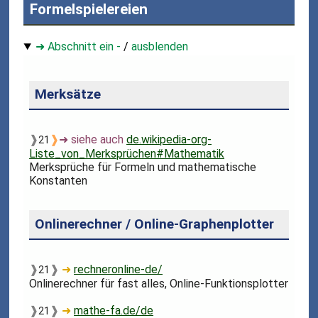
Formelspielereien
➜ Abschnitt ein -
/
ausblenden
Merksätze
❱
❱
➜ siehe auch
de.wikipedia-org-
21
Liste_von_Merksprüchen#Mathematik
Merksprüche für Formeln und mathematische
Konstanten
Onlinerechner / Online-Graphenplotter
❱
❱
➜
rechneronline-de/
21
Onlinerechner für fast alles, Online-Funktionsplotter
❱
❱
➜
mathe-fa.de/de
21