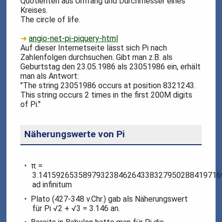
Quotienten aus Umfang und Durchmesser eines
Kreises.
The circle of life.
➜
angio-net-pi-piquery-html
Auf dieser Internetseite lässt sich Pi nach
Zahlenfolgen durchsuchen. Gibt man z.B. als
Geburtstag den 23.05.1986 als 23051986 ein, erhält
man als Antwort:
"The string 23051986 occurs at position 8321243.
This string occurs 2 times in the first 200M digits
of Pi."
Näherungswerte von Pi
π =
3.141592653589793238462643383279502884197169
ad infinitum
Plato (427-348 v.Chr.) gab als Näherungswert
für Pi √2 + √3 = 3.146 an.