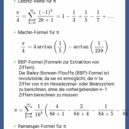
Leibniz-Reihe für π
π
4
=
∑
k
=
0
∞
(
−
1
)
k
2
k
+
1
=
1
−
1
3
+
1
5
−
1
7
+
…
Machin-Formel für π
π
4
=
4
arctan
(
1
5
)
−
arctan
(
1
239
)
BBP-Formel (Formeln zur Extraktion von
Ziffern)
Die Bailey-Borwein-Plouffe (BBP)-Formel ist
revolutionär, da sie es ermöglicht, die n-te
Ziffer von π im Hexadezimal- oder Binärsystem
zu berechnen, ohne die vorhergehenden n−1
Ziffern berechnen zu müssen.
π
=
∑
k
=
0
∞
1
16
k
(
4
8
k
+
1
−
2
8
k
+
4
−
1
8
k
+
5
−
1
8
k
+
6
)
Ramanujan-Formel für π