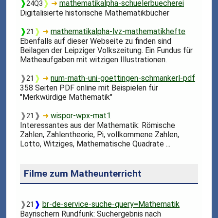
❱
❱
➜
mathematikalpha-schuelerbuecherei
24Q3
Digitalisierte historische Mathematikbücher
❱
❱
➜
mathematikalpha-lvz-mathematikhefte
21
Ebenfalls auf dieser Webseite zu finden sind
Beilagen der Leipziger Volkszeitung. Ein Fundus für
Matheaufgaben mit witzigen Illustrationen.
❱
❱
➜
num-math-uni-goettingen-schmankerl-pdf
21
358 Seiten PDF online mit Beispielen für
"Merkwürdige Mathematik"
❱
❱
➜
wispor-wpx-mat1
21
Interessantes aus der Mathematik: Römische
Zahlen, Zahlentheorie, Pi, vollkommene Zahlen,
Lotto, Witziges, Mathematische Quadrate ...
Filme zum Matheunterricht
❱
❱
br-de-service-suche-query=Mathematik
21
Bayrischern Rundfunk: Suchergebnis nach