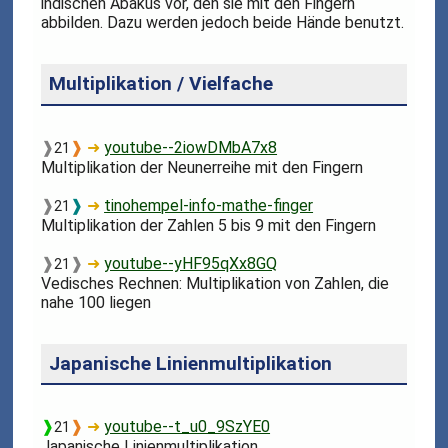
indischen Abakus vor, den sie mit den Fingern
abbilden. Dazu werden jedoch beide Hände benutzt.
Multiplikation / Vielfache
❱
❱
➜
youtube--2iowDMbA7x8
21
Multiplikation der Neunerreihe mit den Fingern
❱
❱
➜
tinohempel-info-mathe-finger
21
Multiplikation der Zahlen 5 bis 9 mit den Fingern
❱
❱
➜
youtube--yHF95qXx8GQ
21
Vedisches Rechnen: Multiplikation von Zahlen, die
nahe 100 liegen
Japanische Linienmultiplikation
❱
❱
➜
youtube--t_u0_9SzYE0
21
Japanische Linienmultiplikation