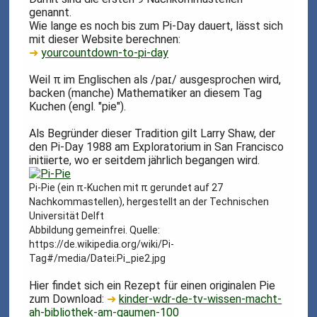
genannt.
Wie lange es noch bis zum Pi-Day dauert, lässt sich
mit dieser Website berechnen:
➜
yourcountdown-to-pi-day
Weil π im Englischen als /paɪ/ ausgesprochen wird,
backen (manche) Mathematiker an diesem Tag
Kuchen (engl. "pie").
Als Begründer dieser Tradition gilt Larry Shaw, der
den Pi-Day 1988 am Exploratorium in San Francisco
initiierte, wo er seitdem jährlich begangen wird.
Pi-Pie (ein π-Kuchen mit π gerundet auf 27
Nachkommastellen), hergestellt an der Technischen
Universität Delft
Abbildung gemeinfrei. Quelle:
https://de.wikipedia.org/wiki/Pi-
Tag#/media/Datei:Pi_pie2.jpg
Hier findet sich ein Rezept für einen originalen Pie
zum Download:
➜
kinder-wdr-de-tv-wissen-macht-
ah-bibliothek-am-gaumen-100