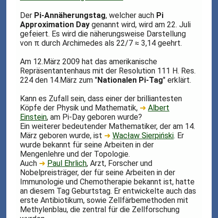
Der
Pi-Annäherungstag
, welcher auch
Pi
Approximation Day
genannt wird, wird am 22. Juli
gefeiert. Es wird die näherungsweise Darstellung
von π durch Archimedes als 22/7 ≈ 3,14 geehrt.
Am 12.März 2009 hat das amerikanische
Repräsentantenhaus mit der Resolution 111 H. Res.
224 den 14.März zum "
Nationalen Pi-Tag
" erklärt.
Kann es Zufall sein, dass einer der brilliantesten
Köpfe der Physik und Mathematik,
➜
Albert
Einstein
, am Pi-Day geboren wurde?
Ein weiterer bedeutender Mathematiker, der am 14.
März geboren wurde, ist
➜
Wacław Sierpiński
. Er
wurde bekannt für seine Arbeiten in der
Mengenlehre und der Topologie.
Auch
➜
Paul Ehrlich
, Arzt, Forscher und
Nobelpreisträger, der für seine Arbeiten in der
Immunologie und Chemotherapie bekannt ist, hatte
an diesem Tag Geburtstag. Er entwickelte auch das
erste Antibiotikum, sowie Zellfärbemethoden mit
Methylenblau, die zentral für die Zellforschung