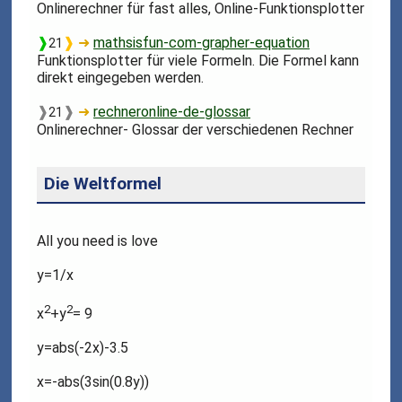
Onlinerechner für fast alles, Online-Funktionsplotter
❱
❱
➜
mathsisfun-com-grapher-equation
21
Funktionsplotter für viele Formeln. Die Formel kann
direkt eingegeben werden.
❱
❱
➜
rechneronline-de-glossar
21
Onlinerechner- Glossar der verschiedenen Rechner
Die Weltformel
All you need is love
y=1/x
2
2
x
+y
= 9
y=abs(-2x)-3.5
x=-abs(3sin(0.8y))