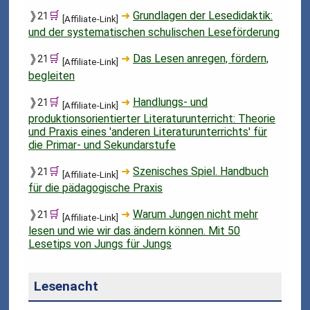
❱
🛒
➜
Grundlagen der Lesedidaktik:
21
[Affiliate-Link]
und der systematischen schulischen Leseförderung
❱
🛒
➜
Das Lesen anregen, fördern,
21
[Affiliate-Link]
begleiten
❱
🛒
➜
Handlungs- und
21
[Affiliate-Link]
produktionsorientierter Literaturunterricht: Theorie
und Praxis eines 'anderen Literaturunterrichts' für
die Primar- und Sekundarstufe
❱
🛒
➜
Szenisches Spiel. Handbuch
21
[Affiliate-Link]
für die pädagogische Praxis
❱
🛒
➜
Warum Jungen nicht mehr
21
[Affiliate-Link]
lesen und wie wir das ändern können. Mit 50
Lesetips von Jungs für Jungs
Lesenacht