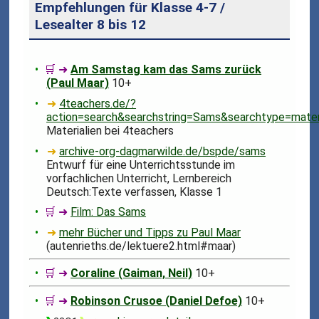
Empfehlungen für Klasse 4-7 /
Lesealter 8 bis 12
🛒 ➜
Am Samstag kam das Sams zurück
(Paul Maar)
10+
➜
4teachers.de/?
action=search&searchstring=Sams&searchtype=mate
Materialien bei 4teachers
➜
archive-org-dagmarwilde.de/bspde/sams
Entwurf für eine Unterrichtsstunde im
vorfachlichen Unterricht, Lernbereich
Deutsch:Texte verfassen, Klasse 1
🛒 ➜
Film: Das Sams
➜
mehr Bücher und Tipps zu Paul Maar
(autenrieths.de/lektuere2.html#maar)
🛒 ➜
Coraline (Gaiman, Neil)
10+
🛒 ➜
Robinson Crusoe (Daniel Defoe)
10+