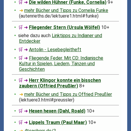
🛒 ➜
Die wilden Hühner (Funke, Cornelia)
9+
➜
mehr Bücher und Tipps zu Cornelia Funke
(autenrieths.de/lektuere1.html#funke)
🛒 ➜
Fliegender Stern (Ursula Wölfel)
10+
siehe dazu auch
Linktipps zu Indianer und
Entdecker
🛒 ➜
Antolin - Lesebegleitheft
🛒 ➜
Fliegende Feder. Mit CD: Indianische
Kultur in Spielen, Liedern, Tänzen und
Geschichten
🛒 ➜
Herr Klingor konnte ein bisschen
zaubern (Offried Preußler)
8+
➜
mehr Bücher und Tipps zu Offried Preußler
(lektuere3.html#preussler)
🛒 ➜
Hexen hexen (Dahl, Roald)
10+
🛒 ➜
Lippels Traum (Paul Maar)
10+
➜
4teachers.de/?