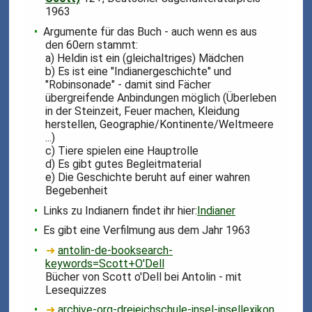
1963
Argumente für das Buch - auch wenn es aus
den 60ern stammt:
a) Heldin ist ein (gleichaltriges) Mädchen
b) Es ist eine "Indianergeschichte" und
"Robinsonade" - damit sind Fächer
übergreifende Anbindungen möglich (Überleben
in der Steinzeit, Feuer machen, Kleidung
herstellen, Geographie/Kontinente/Weltmeere
...)
c) Tiere spielen eine Hauptrolle
d) Es gibt gutes Begleitmaterial
e) Die Geschichte beruht auf einer wahren
Begebenheit
Links zu Indianern findet ihr hier:
Indianer
Es gibt eine Verfilmung aus dem Jahr 1963
➜
antolin-de-booksearch-
keywords=Scott+O'Dell
Bücher von Scott o'Dell bei Antolin - mit
Lesequizzes
➜
archive-org-dreieichschule-insel-insellexikon