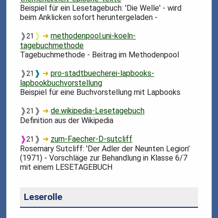
Beispiel für ein Lesetagebuch: 'Die Welle' - wird
beim Anklicken sofort heruntergeladen -
❱
❱
➜
methodenpool.uni-koeln-
21
tagebuchmethode
Tagebuchmethode - Beitrag im Methodenpool
❱
❱
➜
pro-stadtbuecherei-lapbooks-
21
lapbookbuchvorstellung
Beispiel für eine Buchvorstellung mit Lapbooks
❱
❱
➜
de.wikipedia-Lesetagebuch
21
Definition aus der Wikipedia
❱
❱
➜
zum-Faecher-D-sutcliff
21
Rosemary Sutcliff: 'Der Adler der Neunten Legion'
(1971) - Vorschläge zur Behandlung in Klasse 6/7
mit einem LESETAGEBUCH
Leserolle