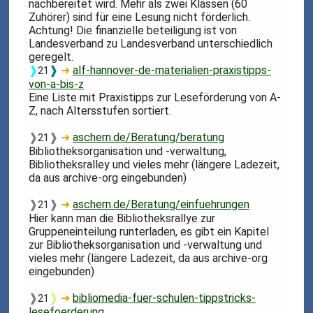
nachbereitet wird. Mehr als zwei Klassen (60
Zuhörer) sind für eine Lesung nicht förderlich.
Achtung! Die finanzielle beteiligung ist von
Landesverband zu Landesverband unterschiedlich
geregelt.
❱
❱
➜
alf-hannover-de-materialien-praxistipps-
21
von-a-bis-z
Eine Liste mit Praxistipps zur Leseförderung von A-
Z, nach Altersstufen sortiert.
❱
❱
➜
aschern.de/Beratung/beratung
21
Bibliotheksorganisation und -verwaltung,
Bibliotheksralley und vieles mehr (längere Ladezeit,
da aus archive-org eingebunden)
❱
❱
➜
aschern.de/Beratung/einfuehrungen
21
Hier kann man die Bibliotheksrallye zur
Gruppeneinteilung runterladen, es gibt ein Kapitel
zur Bibliotheksorganisation und -verwaltung und
vieles mehr (längere Ladezeit, da aus archive-org
eingebunden)
❱
❱
➜
bibliomedia-fuer-schulen-tippstricks-
21
lesefoerderung