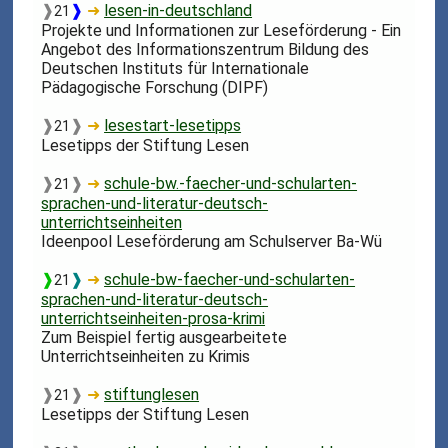
❱
❱
➜
lesen-in-deutschland
21
Projekte und Informationen zur Leseförderung - Ein
Angebot des Informationszentrum Bildung des
Deutschen Instituts für Internationale
Pädagogische Forschung (DIPF)
❱
❱
➜
lesestart-lesetipps
21
Lesetipps der Stiftung Lesen
❱
❱
➜
schule-bw.-faecher-und-schularten-
21
sprachen-und-literatur-deutsch-
unterrichtseinheiten
Ideenpool Leseförderung am Schulserver Ba-Wü
❱
❱
➜
schule-bw-faecher-und-schularten-
21
sprachen-und-literatur-deutsch-
unterrichtseinheiten-prosa-krimi
Zum Beispiel fertig ausgearbeitete
Unterrichtseinheiten zu Krimis
❱
❱
➜
stiftunglesen
21
Lesetipps der Stiftung Lesen