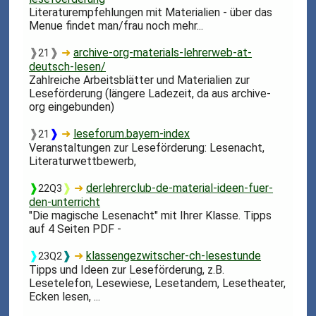
Literaturempfehlungen mit Materialien - über das
Menue findet man/frau noch mehr...
❱
❱
➜
archive-org-materials-lehrerweb-at-
21
deutsch-lesen/
Zahlreiche Arbeitsblätter und Materialien zur
Leseförderung (längere Ladezeit, da aus archive-
org eingebunden)
❱
❱
➜
leseforum.bayern-index
21
Veranstaltungen zur Leseförderung: Lesenacht,
Literaturwettbewerb,
❱
❱
➜
derlehrerclub-de-material-ideen-fuer-
22Q3
den-unterricht
"Die magische Lesenacht" mit Ihrer Klasse. Tipps
auf 4 Seiten PDF -
❱
❱
➜
klassengezwitscher-ch-lesestunde
23Q2
Tipps und Ideen zur Leseförderung, z.B.
Lesetelefon, Lesewiese, Lesetandem, Lesetheater,
Ecken lesen, ...