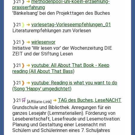
❱
❱
➜
methodenpool-uni-koeln-erzaehlung-
21
praxiserfahrung
'Bänkelsang' bei den Projekttagen des Buches
❱
❱
➜
vorlesetag-Vorleseempfehlungen_01
21
Literaturempfehlungen zum Vorlesen
❱
❱
➜
wirlesenvor
21
Initiative 'Wir lesen vor' der Wochenzeitung DIE
ZEIT und der Stiftung Lesen
❱
❱
➜
youtube: All About That Book - Keep
21
reading (All About That Bass)
❱
❱
➜
youtube: Reading is what you want to do
21
(Song 'Happy' umgedichtet)
❱
🛒
➜
TAG des Buches, LeseNACHT
21
[Affiliate-Link]
Grundschule und Bibliothek. Anregungen für ein
ganzes Lesejahr (Lernmaterialien). Förderung von
Lesebereitschaft, Lesefreude und Lesemotivation:
Planung und Gestaltung einer Lesenacht mit
Schülern und Schülerinnen eines 7. Schuljahres