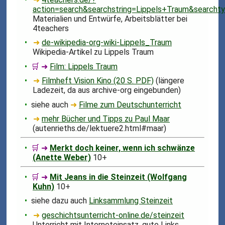
action=search&searchstring=Lippels+Traum&searcht
Materialien und Entwürfe, Arbeitsblätter bei
4teachers
➜
de-wikipedia-org-wiki-Lippels_Traum
Wikipedia-Artikel zu Lippels Traum
🛒 ➜
Film: Lippels Traum
➜
Filmheft Vision Kino (20 S. PDF)
(längere
Ladezeit, da aus archive-org eingebunden)
siehe auch
➜
Filme zum Deutschunterricht
➜
mehr Bücher und Tipps zu Paul Maar
(autenrieths.de/lektuere2.html#maar)
🛒 ➜
Merkt doch keiner, wenn ich schwänze
(Anette Weber)
10+
🛒 ➜
Mit Jeans in die Steinzeit (Wolfgang
Kuhn)
10+
siehe dazu auch
Linksammlung Steinzeit
➜
geschichtsunterricht-online.de/steinzeit
Unterricht mit Interneteinsatz, gute Links