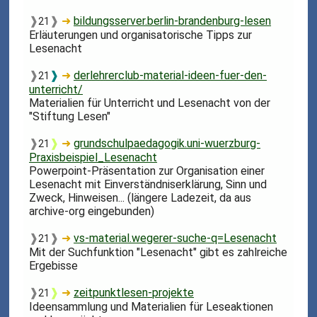
❱
❱
➜
bildungsserver.berlin-brandenburg-lesen
21
Erläuterungen und organisatorische Tipps zur
Lesenacht
❱
❱
➜
derlehrerclub-material-ideen-fuer-den-
21
unterricht/
Materialien für Unterricht und Lesenacht von der
"Stiftung Lesen"
❱
❱
➜
grundschulpaedagogik.uni-wuerzburg-
21
Praxisbeispiel_Lesenacht
Powerpoint-Präsentation zur Organisation einer
Lesenacht mit Einverständniserklärung, Sinn und
Zweck, Hinweisen... (längere Ladezeit, da aus
archive-org eingebunden)
❱
❱
➜
vs-material.wegerer-suche-q=Lesenacht
21
Mit der Suchfunktion "Lesenacht" gibt es zahlreiche
Ergebisse
❱
❱
➜
zeitpunktlesen-projekte
21
Ideensammlung und Materialien für Leseaktionen