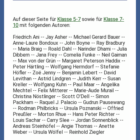
Auf dieser Seite für
Klasse 5-7
sowie für
Klasse 7-
10
mit folgenden Autoren:
Friedrich Ani -- Jay Asher -- Michael Gerard Bauer --
Anne-Laure Bondoux -- John Boyne -- Ray Bradbury
-- Maria Braig -- Roald Dahl -- Narinder Dhami -- Julia
Dibbern -- Jana Frey -- Cornelia Funke -- Neil Gaiman
-- Max von der Grün -- Margaret Peterson Haddix --
Peter Härtling -- Wolfgang Herrndorf -- Stefanie
Höfler -- Zoë Jenny -- Benjamin Lebert -- David
Levithan -- Astrid Lindgren -- Judith Kerr -- Susan
Kreller -- Wolfgang Kuhn -- Paul Maar -- Angelika
Mechtel -- Felix Mitterer -- Marie-Aude Murail --
Christina Nöstlinger -- Scott O'Dell -- Simon
Packham -- Raquel J. Palacio -- Gudrun Pausewang
-- Rodman Philbricks -- Ursula Poznanski -- Offried
Preußler -- Morton Rhue -- Hans Peter Richter --
Louis Sachar -- Carry Slee -- Jordan Sonnenblick --
Andreas Steinhöfel -- Angie Thomas -- Anette
Weber -- Ursula Wölfel -- Reinhold Ziegler