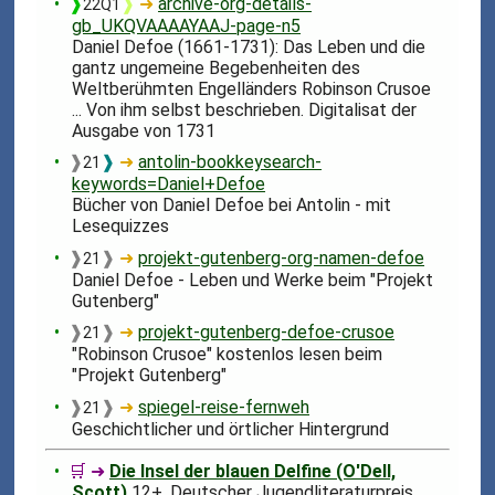
❱
❱
➜
archive-org-details-
22Q1
gb_UKQVAAAAYAAJ-page-n5
Daniel Defoe (1661-1731): Das Leben und die
gantz ungemeine Begebenheiten des
Weltberühmten Engelländers Robinson Crusoe
... Von ihm selbst beschrieben. Digitalisat der
Ausgabe von 1731
❱
❱
➜
antolin-bookkeysearch-
21
keywords=Daniel+Defoe
Bücher von Daniel Defoe bei Antolin - mit
Lesequizzes
❱
❱
➜
projekt-gutenberg-org-namen-defoe
21
Daniel Defoe - Leben und Werke beim "Projekt
Gutenberg"
❱
❱
➜
projekt-gutenberg-defoe-crusoe
21
"Robinson Crusoe" kostenlos lesen beim
"Projekt Gutenberg"
❱
❱
➜
spiegel-reise-fernweh
21
Geschichtlicher und örtlicher Hintergrund
🛒 ➜
Die Insel der blauen Delfine (O'Dell,
Scott)
12+, Deutscher Jugendliteraturpreis