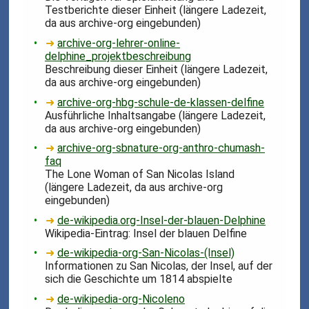
Testberichte dieser Einheit (längere Ladezeit,
da aus archive-org eingebunden)
➜
archive-org-lehrer-online-
delphine_projektbeschreibung
Beschreibung dieser Einheit (längere Ladezeit,
da aus archive-org eingebunden)
➜
archive-org-hbg-schule-de-klassen-delfine
Ausführliche Inhaltsangabe (längere Ladezeit,
da aus archive-org eingebunden)
➜
archive-org-sbnature-org-anthro-chumash-
faq
The Lone Woman of San Nicolas Island
(längere Ladezeit, da aus archive-org
eingebunden)
➜
de-wikipedia.org-Insel-der-blauen-Delphine
Wikipedia-Eintrag: Insel der blauen Delfine
➜
de-wikipedia-org-San-Nicolas-(Insel)
Informationen zu San Nicolas, der Insel, auf der
sich die Geschichte um 1814 abspielte
➜
de-wikipedia-org-Nicoleno