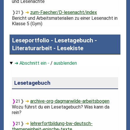
und Lesenächte
❱
❱
➜
zum-Faecher/D-lesenacht/index
21
Bericht und Arbeitsmaterialien zu einer Lesenacht in
Klasse 5 (Gym)
Leseportfolio - Lesetagebuch -
Literaturarbeit - Lesekiste
➜ Abschnitt ein -
/
ausblenden
Lesetagebuch
❱
❱
➜
archive-org-dagmarwilde-arbeitsbogen
21
Wozu führst du ein Lesetagebuch? Was kann da
rein?
❱
❱
➜
lehrerfortbildung-bw-deutsch-
21
themeneinheit-epische-texte