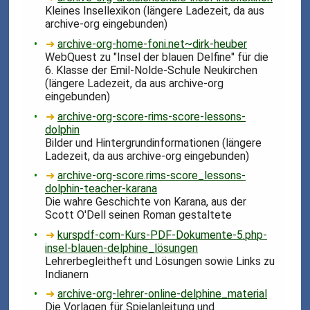
Kleines Insellexikon (längere Ladezeit, da aus
archive-org eingebunden)
➜
archive-org-home-foni.net~dirk-heuber
WebQuest zu "Insel der blauen Delfine" für die
6. Klasse der Emil-Nolde-Schule Neukirchen
(längere Ladezeit, da aus archive-org
eingebunden)
➜
archive-org-score-rims-score-lessons-
dolphin
Bilder und Hintergrundinformationen (längere
Ladezeit, da aus archive-org eingebunden)
➜
archive-org-score.rims-score_lessons-
dolphin-teacher-karana
Die wahre Geschichte von Karana, aus der
Scott O'Dell seinen Roman gestaltete
➜
kurspdf-com-Kurs-PDF-Dokumente-5.php-
insel-blauen-delphine_lösungen
Lehrerbegleitheft und Lösungen sowie Links zu
Indianern
➜
archive-org-lehrer-online-delphine_material
Die Vorlagen für Spielanleitung und