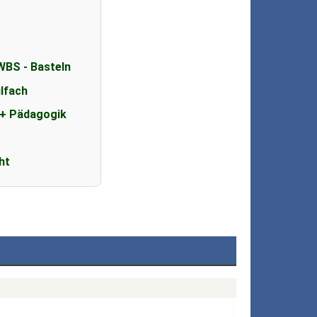
WBS - Basteln
lfach
 + Pädagogik
s
ht