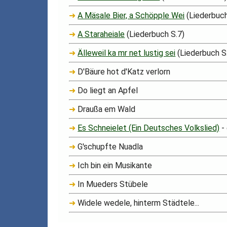
➜
A Mäsale Bier, a Schöpple Wei
(Liederbuch
➜
A Staraheiale
(Liederbuch S.7)
➜
Älleweil ka mr net lustig sei
(Liederbuch S
➜
D'Bäure hot d'Katz verlorn
➜
Do liegt an Apfel
➜
Draußa em Wald
➜
Es Schneielet (Ein Deutsches Volkslied)
-
➜
G'schupfte Nuadla
➜
Ich bin ein Musikante
➜
In Mueders Stübele
➜
Widele wedele, hinterm Städtele...