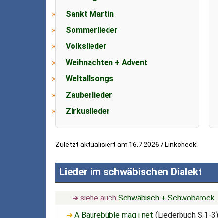
Sankt Martin
Sommerlieder
Volkslieder
Weihnachten + Advent
Weltallsongs
Zauberlieder
Zirkuslieder
Zuletzt aktualisiert am 16.7.2026 / Linkcheck:
Lieder im schwäbischen Dialekt
➜ siehe auch
Schwäbisch + Schwobarock
➜
A Baurebüble mag i net
(Liederbuch S.1-3