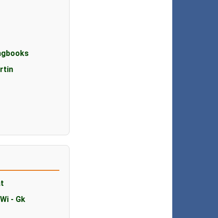
ngbooks
rtin
t
at
 Wi - Gk