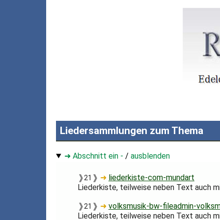
Liedersammlungen zum Thema
➜ Abschnitt ein -
/
ausblenden
❱
❱
➜
liederkiste-com-mundart
21
Liederkiste, teilweise neben Text auch 
❱
❱
➜
volksmusik-bw-fileadmin-volks
21
Liederkiste, teilweise neben Text auch 