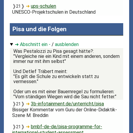
❱
❱
➜
ups-schulen
21
UNESCO-Projektschulen in Deutschland
Pisa und die Folgen
➜ Abschnitt ein -
/
ausblenden
Was Pestalozzi zu Pisa gesagt hätte?:
"Vergleiche nie ein Kind mit einem anderen, sondern
immer nur mit ihm selbst"
Und Detlef Träbert meint:
"Es gilt die Schule zu entwickeln statt zu
vermessen."
Oder um es mit einer Bauernregel zu formulieren:
"Vom ständigen Wiegen wird die Sau nicht fetter."
❱
❱
➜
3b-infotainment.de/unterricht/pisa
21
Bissiger Kommentar vom Guru der Online-Didaktik-
Szene M. Breddin
❱
❱
➜
bmbf-de-de/pisa-programme-for-
21
international-student-assessment