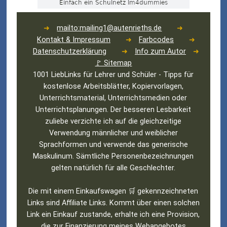
➜
mailto:mailing1@autenrieths.de
➜
Kontakt & Impressum
➜
Farbcodes
➜
Datenschutzerklärung
➜
Info zum Autor
➜
🚩 Sitemap
1001 LiebLinks für Lehrer und Schüler - Tipps für
kostenlose Arbeitsblätter, Kopiervorlagen,
Unterrichtsmaterial, Unterrichtsmedien oder
Unterrichtsplanungen. Der besseren Lesbarkeit
zuliebe verzichte ich auf die gleichzeitige
Verwendung männlicher und weiblicher
Sprachformen und verwende das generische
Maskulinum. Sämtliche Personenbezeichnungen
gelten natürlich für alle Geschlechter.
Die mit einem Einkaufswagen 🛒 gekennzeichneten
Links sind Affiliate Links. Kommt über einen solchen
Link ein Einkauf zustande, erhalte ich eine Provision,
die zur Finanzierung meines Webangebotes