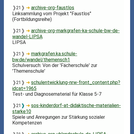
❱
❱
➜
archive-org-faustlos
21
Linksammlung vom Projekt "Faustlos"
(Fortbildungsreihe)
❱
❱
➜
archive-org-markgrafen-ka-schule-bw-de-
21
wandel-LIPSA
LIPSA
❱
❱
➜
markgrafen.ka.schule-
21
bw.de/wandel/themensch1
Schulversuch: Von der 'Fächerschule' zur
'Themenschule'
❱
❱
➜
schulentwicklung-nrw-front_content.php?
21
idcat=1965
Test- und Diagnosematerial für Klasse 5-7
❱
❱
➜
sos-kinderdorf-at-didaktische-materialien-
21
starke10
Spiele und Anregungen zur Stärkung sozialer
Kompetenzen