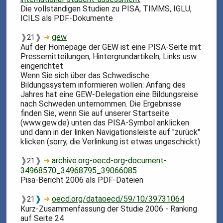
Die vollständigen Studien zu PISA, TIMMS, IGLU,
ICILS als PDF-Dokumente
❱
❱
➜
gew
21
Auf der Homepage der GEW ist eine PISA-Seite mit
Pressemitteilungen, Hintergrundartikeln, Links usw.
eingerichtet
Wenn Sie sich über das Schwedische
Bildungssystem informieren wollen: Anfang des
Jahres hat eine GEW-Delegation eine Bildungsreise
nach Schweden unternommen. Die Ergebnisse
finden Sie, wenn Sie auf unserer Startseite
(www.gew.de) unten das PISA-Symbol anklicken
und dann in der linken Navigationsleiste auf "zurück"
klicken (sorry, die Verlinkung ist etwas ungeschickt)
❱
❱
➜
archive.org-oecd-org-document-
21
34968570_34968795_39066085
Pisa-Bericht 2006 als PDF-Dateien
❱
❱
➜
oecd.org/dataoecd/59/10/39731064
21
Kurz-Zusammenfassung der Studie 2006 - Ranking
auf Seite 24