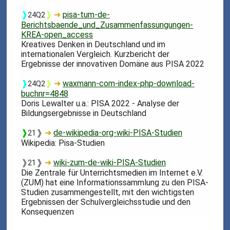
❱
❱
➜
pisa-tum-de-
24Q2
Berichtsbaende_und_Zusammenfassungungen-
KREA-open_access
Kreatives Denken in Deutschland und im
internationalen Vergleich. Kurzbericht der
Ergebnisse der innovativen Domäne aus PISA 2022
❱
❱
➜
waxmann-com-index-php-download-
24Q2
buchnr=4848
Doris Lewalter u.a.: PISA 2022 - Analyse der
Bildungsergebnisse in Deutschland
❱
❱
➜
de-wikipedia-org-wiki-PISA-Studien
21
Wikipedia: Pisa-Studien
❱
❱
➜
wiki-zum-de-wiki-PISA-Studien
21
Die Zentrale für Unterrichtsmedien im Internet e.V.
(ZUM) hat eine Informationssammlung zu den PISA-
Studien zusammengestellt, mit den wichtigsten
Ergebnissen der Schulvergleichsstudie und den
Konsequenzen