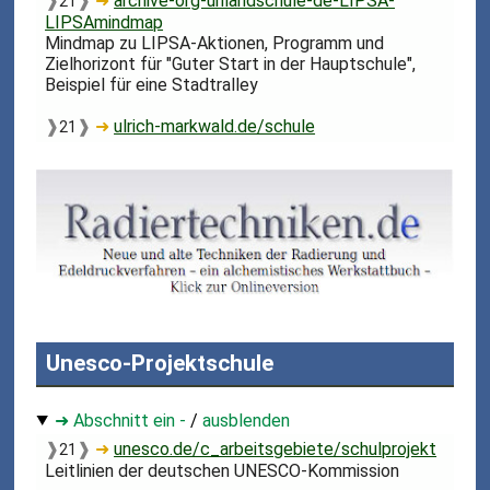
❱
❱
➜
archive-org-uhlandschule-de-LIPSA-
21
LIPSAmindmap
Mindmap zu LIPSA-Aktionen, Programm und
Zielhorizont für "Guter Start in der Hauptschule",
Beispiel für eine Stadtralley
❱
❱
➜
ulrich-markwald.de/schule
21
Unesco-Projektschule
➜ Abschnitt ein -
/
ausblenden
❱
❱
➜
unesco.de/c_arbeitsgebiete/schulprojekt
21
Leitlinien der deutschen UNESCO-Kommission